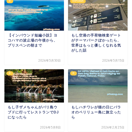
IF
EXPO2025
【インバウンド短編小説】ヨ
もし空港の手荷物検査ゲート
コハマの波止場の午後から、
がテーマパークぽかったら、
ブリスベンの朝まで
世界はもっと優しくなれる気
がした話
2026年5月30日
2026年5月15日
IF
IF
もし子ザメちゃんがバリ島ウ
もしハチワレが猫の日にパラ
ブドに行ってレストランでDJ
オのペリリュー島に旅立った
になったら
ら
2026年5月8日
2026年2月25日