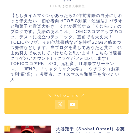
TOEIC好きな個人事業主
【もしタイムマシンがあったら22年前界隈の自分にしれ
っと伝えたい、初心者向けTOEIC対策・勉強法】パラオ
と和菓子と音楽大好き！くむが運営する「くむらぼ」の
ブログです。英語のあれこれ、TOEICスコアアップのコ
ツ、テストに役立つテクニック、直前でも大丈夫！
TOEIC小ワザ、その他読書感などを時折SDGsと絡めつ
つ発信などします。当ブログを通してあなたと共に、弛
まぬ努力で成長していけたらと思います！こちらは秘書
クラゲのアカウント↓（クラゲがフォロバします）
TOEICスコアPB：870、元社畜、IT界隈フリーラン
ス、「JENP」「ミャクミャク大学」「ウチフク（お家
で副’福’業）」考案者、クリスマスも和菓子を食べたい
人
＼ Follow me ／
1
大谷翔平（Shohei Ohtani）を英