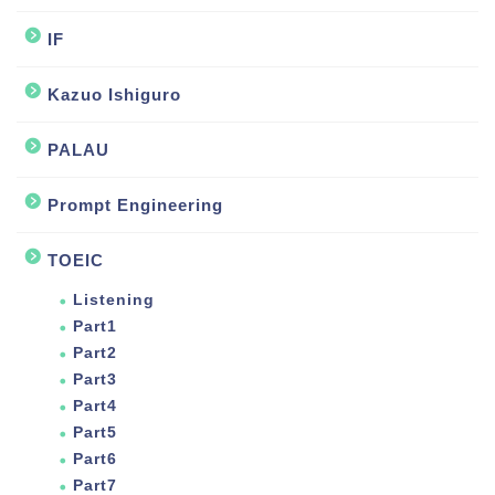
IF
Kazuo Ishiguro
PALAU
Prompt Engineering
TOEIC
Listening
Part1
Part2
Part3
Part4
Part5
Part6
Part7