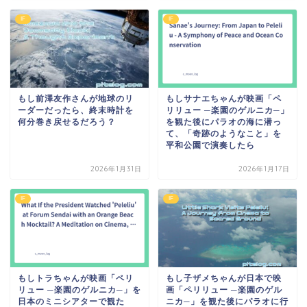
IF
IF
もし前澤友作さんが地球のリ
もしサナエちゃんが映画「ペ
ーダーだったら、終末時計を
リリュー ─楽園のゲルニカ─」
何分巻き戻せるだろう？
を観た後にパラオの海に潜っ
て、「奇跡のようなこと」を
平和公園で演奏したら
2026年1月31日
2026年1月17日
IF
IF
もしトラちゃんが映画「ペリ
もし子ザメちゃんが日本で映
リュー ─楽園のゲルニカ─」を
画「ペリリュー ─楽園のゲル
日本のミニシアターで観た
ニカ─」を観た後にパラオに行