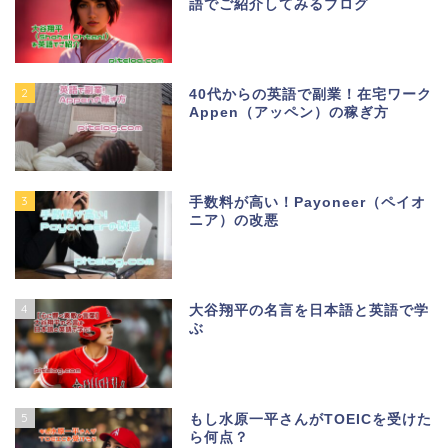
語でご紹介してみるブログ
2
40代からの英語で副業！在宅ワーク
Appen（アッペン）の稼ぎ方
3
手数料が高い！Payoneer（ペイオ
ニア）の改悪
4
大谷翔平の名言を日本語と英語で学
ぶ
5
もし水原一平さんがTOEICを受けた
ら何点？