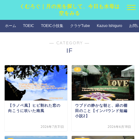
くむろぐ｜月の光を探して、今日も水母は
空をみる
ホーム
TOEIC
TOEIC小技集
クラゲTube
Kazuo Ishiguro
お問
― CATEGORY ―
IF
IF
IF
【ラノベ風】ヒビ割れた窓の
ウブドの静かな朝と、緑の棚
向こうに吹いた南風
田のこと【インバウンド短編
小説2】
2026年7月31日
2026年6月18日