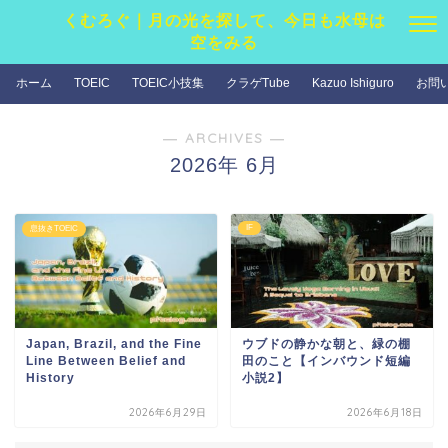
くむろぐ｜月の光を探して、今日も水母は
空をみる
ホーム
TOEIC
TOEIC小技集
クラゲTube
Kazuo Ishiguro
お問
― ARCHIVES ―
2026年 6月
IF
息抜きTOEIC
Japan, Brazil, and the Fine
ウブドの静かな朝と、緑の棚
Line Between Belief and
田のこと【インバウンド短編
History
小説2】
2026年6月29日
2026年6月18日