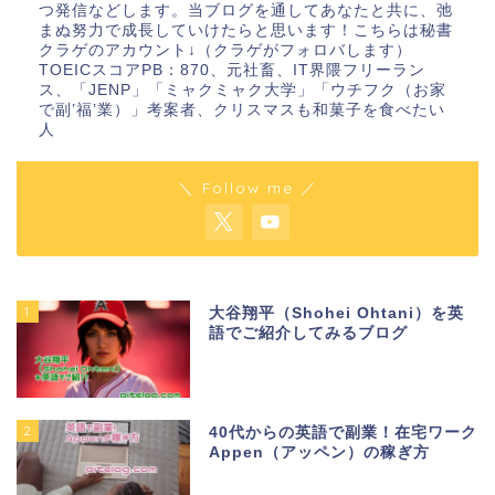
つ発信などします。当ブログを通してあなたと共に、弛
まぬ努力で成長していけたらと思います！こちらは秘書
クラゲのアカウント↓（クラゲがフォロバします）
TOEICスコアPB：870、元社畜、IT界隈フリーラン
ス、「JENP」「ミャクミャク大学」「ウチフク（お家
で副’福’業）」考案者、クリスマスも和菓子を食べたい
人
＼ Follow me ／
1
大谷翔平（Shohei Ohtani）を英
語でご紹介してみるブログ
2
40代からの英語で副業！在宅ワーク
Appen（アッペン）の稼ぎ方