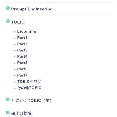
Prompt Engineering
TOEIC
Listening
Part1
Part2
Part3
Part4
Part5
Part6
Part7
TOEIC小ワザ
その他TOEIC
とにかくTOEIC（笑）
値上げ対策