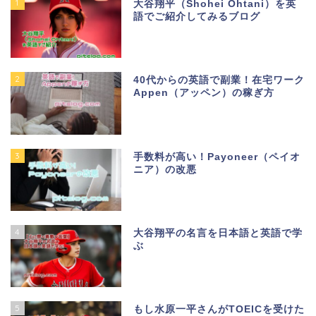
1
大谷翔平（Shohei Ohtani）を英
語でご紹介してみるブログ
2
40代からの英語で副業！在宅ワーク
Appen（アッペン）の稼ぎ方
3
手数料が高い！Payoneer（ペイオ
ニア）の改悪
4
大谷翔平の名言を日本語と英語で学
ぶ
5
もし水原一平さんがTOEICを受けた