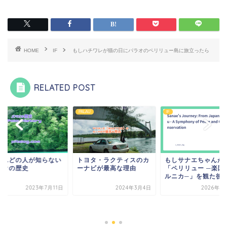
HOME
IF
もしハチワレが猫の日にパラオのペリリュー島に旅立ったら
RELATED POST
AU
IF
PALAU
ヨタ・ラクティスのカ
もしサナエちゃんが映画
ナビが最高な理由
「ペリリュー ─楽園のゲ
ルニカ─」を観た後に...
2024年3月4日
2026年1月17日
ほとんどの人が知ら
パラオの歴史
2023年7