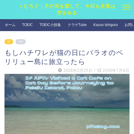
くむろぐ｜月の光を探して、今日も水母は
空をみる
ホーム
TOEIC
TOEIC小技集
クラゲTube
Kazuo Ishiguro
お問
IF
PR
もしハチワレが猫の日にパラオのペ
リリュー島に旅立ったら
2026年2月25日
/
2026年7月6日