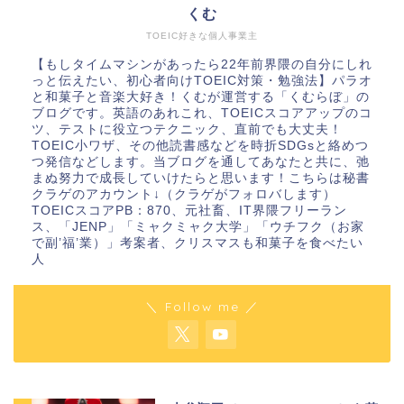
くむ
TOEIC好きな個人事業主
【もしタイムマシンがあったら22年前界隈の自分にしれ
っと伝えたい、初心者向けTOEIC対策・勉強法】パラオ
と和菓子と音楽大好き！くむが運営する「くむらぼ」の
ブログです。英語のあれこれ、TOEICスコアアップのコ
ツ、テストに役立つテクニック、直前でも大丈夫！
TOEIC小ワザ、その他読書感などを時折SDGsと絡めつ
つ発信などします。当ブログを通してあなたと共に、弛
まぬ努力で成長していけたらと思います！こちらは秘書
クラゲのアカウント↓（クラゲがフォロバします）
TOEICスコアPB：870、元社畜、IT界隈フリーラン
ス、「JENP」「ミャクミャク大学」「ウチフク（お家
で副’福’業）」考案者、クリスマスも和菓子を食べたい
人
＼ Follow me ／