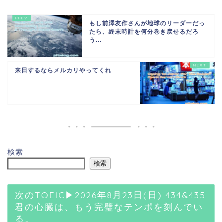
もし前澤友作さんが地球のリーダーだっ
たら、終末時計を何分巻き戻せるだろ
う...
来日するならメルカリやってくれ
検索
検索
次のTOEIC▶2026年8月23日(日) 434&435
君の心臓は、もう完璧なテンポを刻んでい
る。