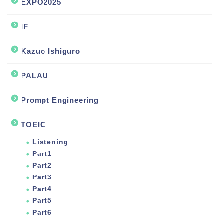
EXPO2025
IF
Kazuo Ishiguro
PALAU
Prompt Engineering
TOEIC
Listening
Part1
Part2
Part3
Part4
Part5
Part6