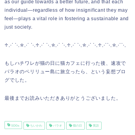
as our guide towards a better future, and that each
individual—regardless of how insignificant they may
feel—plays a vital role in fostering a sustainable and
just society.
♱⋰ ⋱✮⋰ ⋱♱⋰ ⋱✮⋰ ⋱♱⋰ ⋱✮⋰ ⋱♱⋰⋱✮⋰⋱
もしハチワレが猫の日に猫カフェに行った後、速攻で
パラオのペリリュー島に旅立ったら、という妄想ブロ
グでした。
最後までお読みいただきありがとうございました。
SDGs
ちいかわ
パラオ
猫の日
英語