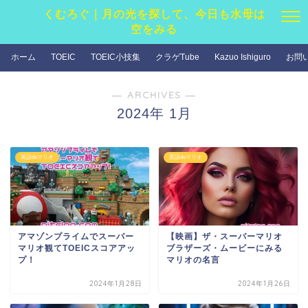
くむろぐ｜月の光を探して、今日も水母は
空をみる
ホーム
TOEIC
TOEIC小技集
クラゲTube
Kazuo Ishiguro
お問
― ARCHIVES ―
2024年 1月
英語deマリオ
英語deマリオ
アマゾンプライムでスーパー
【映画】ザ・スーパーマリオ
マリオ観てTOEICスコアアッ
ブラザーズ・ムービーにみる
プ！
マリオの名言
2024年1月28日
2024年1月26日