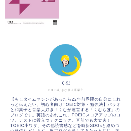
くむ
TOEIC好きな個人事業主
【もしタイムマシンがあったら22年前界隈の自分にしれ
っと伝えたい、初心者向けTOEIC対策・勉強法】パラオ
と和菓子と音楽大好き！くむが運営する「くむらぼ」の
ブログです。英語のあれこれ、TOEICスコアアップのコ
ツ、テストに役立つテクニック、直前でも大丈夫！
TOEIC小ワザ、その他読書感などを時折SDGsと絡めつ
つ発信などします。当ブログを通してあなたと共に、弛