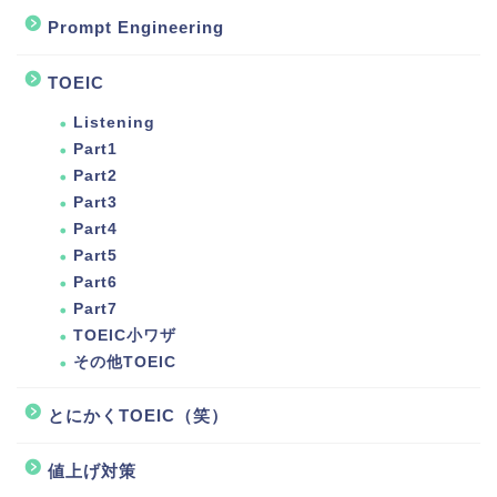
Prompt Engineering
TOEIC
Listening
Part1
Part2
Part3
Part4
Part5
Part6
Part7
TOEIC小ワザ
その他TOEIC
とにかくTOEIC（笑）
値上げ対策