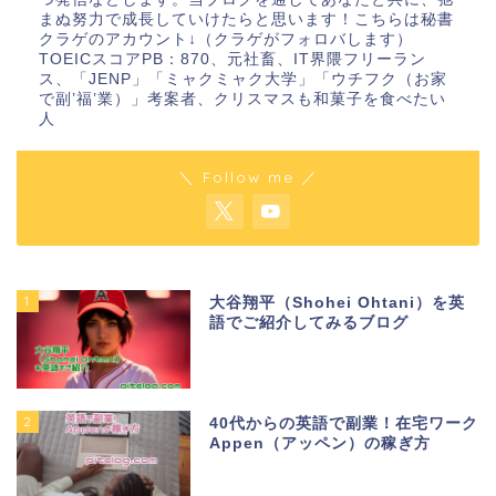
まぬ努力で成長していけたらと思います！こちらは秘書
クラゲのアカウント↓（クラゲがフォロバします）
TOEICスコアPB：870、元社畜、IT界隈フリーラン
ス、「JENP」「ミャクミャク大学」「ウチフク（お家
で副’福’業）」考案者、クリスマスも和菓子を食べたい
人
＼ Follow me ／
1
大谷翔平（Shohei Ohtani）を英
語でご紹介してみるブログ
2
40代からの英語で副業！在宅ワーク
Appen（アッペン）の稼ぎ方