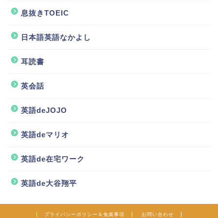
息抜きTOEIC
日本語英語なかよし
耳読書
英会話
英語deJOJO
ホーム
英語deマリオ
英語de在宅ワーク
TOEIC
英語de大谷翔平
TOEIC小技集
クラゲTube
プライバシーポリシー＆免責事項
お問い合わせ