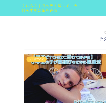
くむろぐ｜月の光を探して、今
日も水母は空をみる
― 
そ
その他TOEIC