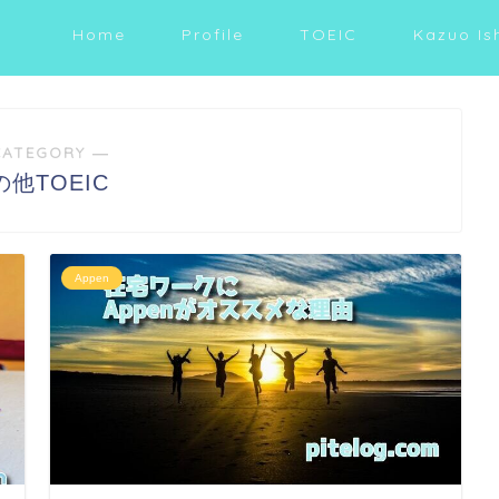
Home
Profile
TOEIC
Kazuo Is
CATEGORY ―
の他TOEIC
Appen