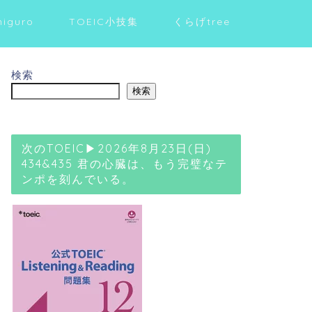
higuro
TOEIC小技集
くらげtree
検索
検索
次のTOEIC▶2026年8月23日(日)
434&435 君の心臓は、もう完璧なテ
ンポを刻んでいる。