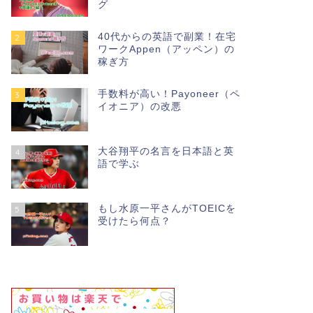
グ
40代からの英語で副業！在宅
2
ワークAppen（アッペン）の
稼ぎ方
手数料が高い！Payoneer（ペ
3
イオニア）の改悪
大谷翔平の名言を日本語と英
4
語で学ぶ
もし水原一平さんがTOEICを
5
受けたら何点？