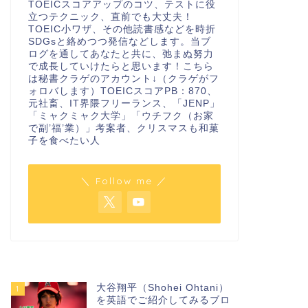
TOEICスコアアップのコツ、テストに役
立つテクニック、直前でも大丈夫！
TOEIC小ワザ、その他読書感などを時折
SDGsと絡めつつ発信などします。当ブ
ログを通してあなたと共に、弛まぬ努力
で成長していけたらと思います！こちら
は秘書クラゲのアカウント↓（クラゲがフ
ォロバします）TOEICスコアPB：870、
元社畜、IT界隈フリーランス、「JENP」
「ミャクミャク大学」「ウチフク（お家
で副’福’業）」考案者、クリスマスも和菓
子を食べたい人
＼ Follow me ／
大谷翔平（Shohei Ohtani）
1
を英語でご紹介してみるブロ