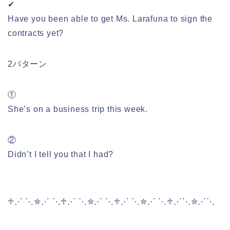
✔
Have you been able to get Ms. Larafuna to sign the
contracts yet?
2パターン
①
She’s on a business trip this week.
②
Didn’t I tell you that I had?
♱⋰ ⋱✮⋰ ⋱♱⋰ ⋱✮⋰ ⋱♱⋰ ⋱✮⋰ ⋱♱⋰⋱✮⋰⋱