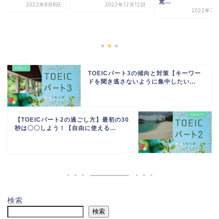
意...
2022年12月12日
2022年7月22日
【TOEICパート5】
詞はフィーリング大
問題をいっぱい解こ..
2022年8
TOEICパート3の傾向と対策【キーワー
ドを聞き逃さないように集中したい...
【TOEICパート2の過ごし方】最初の30
秒は〇〇しよう！【自由に使える...
検索
検索