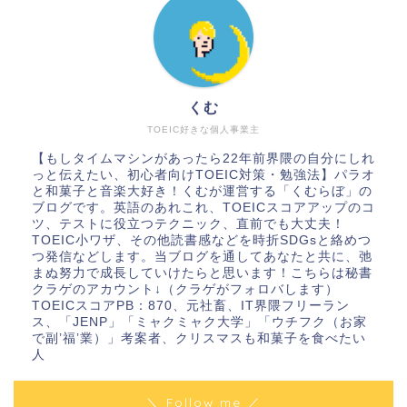
くむ
TOEIC好きな個人事業主
【もしタイムマシンがあったら22年前界隈の自分にしれ
っと伝えたい、初心者向けTOEIC対策・勉強法】パラオ
と和菓子と音楽大好き！くむが運営する「くむらぼ」の
ブログです。英語のあれこれ、TOEICスコアアップのコ
ツ、テストに役立つテクニック、直前でも大丈夫！
TOEIC小ワザ、その他読書感などを時折SDGsと絡めつ
つ発信などします。当ブログを通してあなたと共に、弛
まぬ努力で成長していけたらと思います！こちらは秘書
クラゲのアカウント↓（クラゲがフォロバします）
TOEICスコアPB：870、元社畜、IT界隈フリーラン
ス、「JENP」「ミャクミャク大学」「ウチフク（お家
で副’福’業）」考案者、クリスマスも和菓子を食べたい
人
＼ Follow me ／