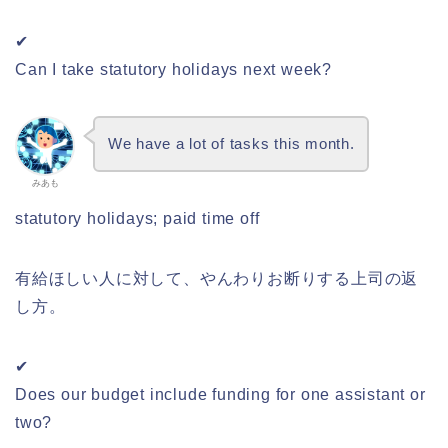
✔
Can I take statutory holidays next week?
We have a lot of tasks this month.
みあも
statutory holidays; paid time off
有給ほしい人に対して、やんわりお断りする上司の返
し方。
✔
Does our budget include funding for one assistant or
two?