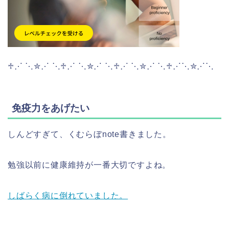
♱⋰ ⋱✮⋰ ⋱♱⋰ ⋱✮⋰ ⋱♱⋰ ⋱✮⋰ ⋱♱⋰⋱✮⋰⋱
免疫力をあげたい
しんどすぎて、くむらぼnote書きました。
勉強以前に健康維持が一番大切ですよね。
しばらく病に倒れていました。