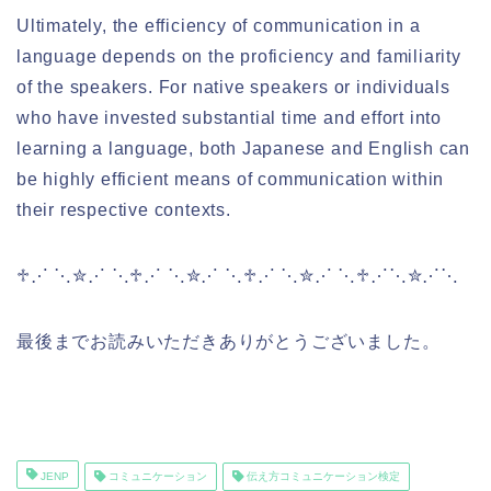
Ultimately, the efficiency of communication in a
language depends on the proficiency and familiarity
of the speakers. For native speakers or individuals
who have invested substantial time and effort into
learning a language, both Japanese and English can
be highly efficient means of communication within
their respective contexts.
♱⋰ ⋱✮⋰ ⋱♱⋰ ⋱✮⋰ ⋱♱⋰ ⋱✮⋰ ⋱♱⋰⋱✮⋰⋱
最後までお読みいただきありがとうございました。
JENP
コミュニケーション
伝え方コミュニケーション検定