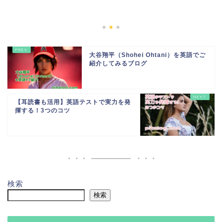
スト勉強すべき？
2023年3
大谷翔平（Shohei Ohtani）を英語でご
紹介してみるブログ
【耳読書も活用】英語テストで実力を発
揮する！3つのコツ
検索
検索