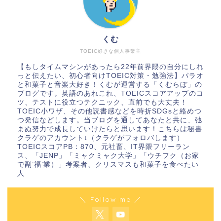
くむ
TOEIC好きな個人事業主
【もしタイムマシンがあったら22年前界隈の自分にしれ
っと伝えたい、初心者向けTOEIC対策・勉強法】パラオ
と和菓子と音楽大好き！くむが運営する「くむらぼ」の
ブログです。英語のあれこれ、TOEICスコアアップのコ
ツ、テストに役立つテクニック、直前でも大丈夫！
TOEIC小ワザ、その他読書感などを時折SDGsと絡めつ
つ発信などします。当ブログを通してあなたと共に、弛
まぬ努力で成長していけたらと思います！こちらは秘書
クラゲのアカウント↓（クラゲがフォロバします）
TOEICスコアPB：870、元社畜、IT界隈フリーラン
ス、「JENP」「ミャクミャク大学」「ウチフク（お家
で副’福’業）」考案者、クリスマスも和菓子を食べたい
人
＼ Follow me ／