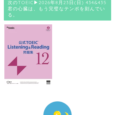
次のTOEIC▶2026年8月23日(日) 434&435
君の心臓は、もう完璧なテンポを刻んでい
る。