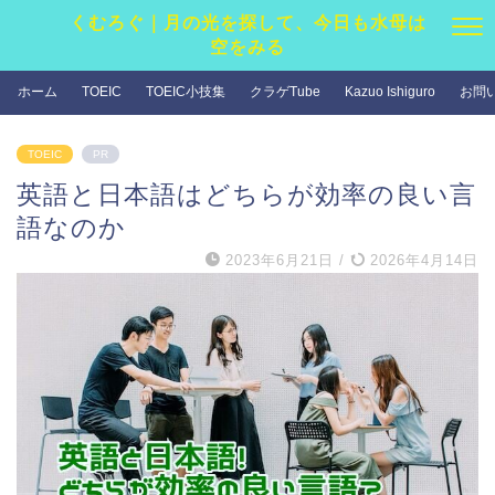
くむろぐ｜月の光を探して、今日も水母は
空をみる
ホーム
TOEIC
TOEIC小技集
クラゲTube
Kazuo Ishiguro
お問
TOEIC
PR
英語と日本語はどちらが効率の良い言
語なのか
2023年6月21日
/
2026年4月14日