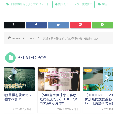
日本語英語なかよしプロジェクト
異文化カウンセラー認定講座
英語
HOME
TOEIC
英語と日本語はどちらが効率の良い言語なのか
RELATED POST
IC
Part2
TOEIC
500点で停滞するあな
【TOEICパート2対策】
に伝えたい】TOEICス
付加疑問文に惑わされな
が2ヶ月で2...
い！【英語耳で目指...
2022年9月28日
2022年11月30日
TOEICは目標を決め