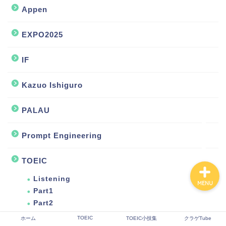
Appen
EXPO2025
ホーム
IF
TOEIC
Kazuo Ishiguro
TOEIC小技集
PALAU
クラゲTube
Prompt Engineering
TOEIC
Listening
MENU
Part1
Part2
Part3
TOEIC
ホーム
TOEIC小技集
クラゲTube