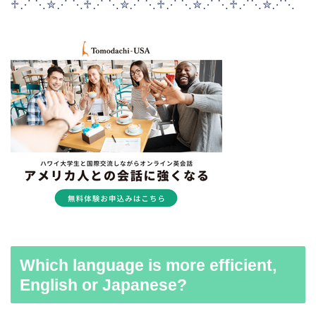
♱⋰ ⋱✮⋰ ⋱♱⋰ ⋱✮⋰ ⋱♱⋰ ⋱✮⋰ ⋱♱⋰⋱✮⋰⋱
Which language is more efficient,
English or Japanese?