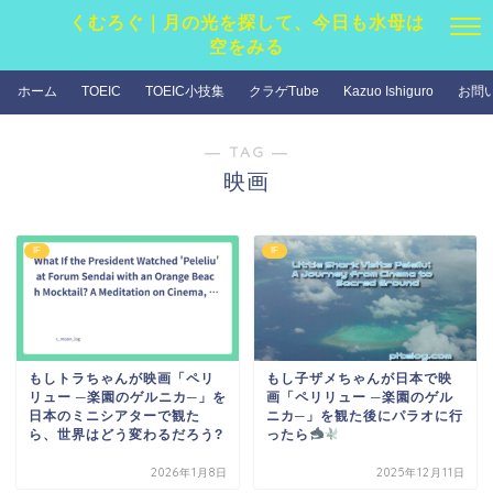
くむろぐ｜月の光を探して、今日も水母は
空をみる
ホーム
TOEIC
TOEIC小技集
クラゲTube
Kazuo Ishiguro
お問
― TAG ―
映画
IF
IF
もしトラちゃんが映画「ペリ
もし子ザメちゃんが日本で映
リュー ─楽園のゲルニカ─」を
画「ペリリュー ─楽園のゲル
日本のミニシアターで観た
ニカ─」を観た後にパラオに行
ら、世界はどう変わるだろう?
ったら
2026年1月8日
2025年12月11日