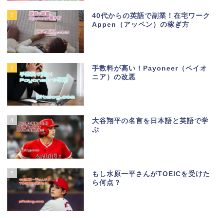
2
40代からの英語で副業！在宅ワーク
Appen（アッペン）の稼ぎ方
3
手数料が高い！Payoneer（ペイオ
ニア）の改悪
4
大谷翔平の名言を日本語と英語で学
ぶ
5
もし水原一平さんがTOEICを受けた
ら何点？