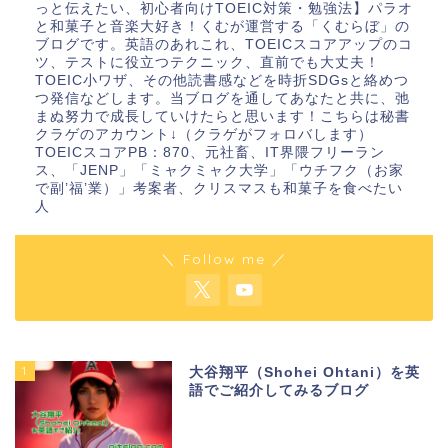
っと伝えたい、初心者向けTOEIC対策・勉強法】パラオ
と和菓子と音楽大好き！くむが運営する「くむらぼ」の
ブログです。英語のあれこれ、TOEICスコアアップのコ
ツ、テストに役立つテクニック、直前でも大丈夫！
TOEIC小ワザ、その他読書感などを時折SDGsと絡めつ
つ発信などします。当ブログを通してあなたと共に、弛
まぬ努力で成長していけたらと思います！こちらは秘書
クラゲのアカウント↓（クラゲがフォロバします）
TOEICスコアPB：870、元社畜、IT界隈フリーラン
ス、「JENP」「ミャクミャク大学」「ウチフク（お家
で副’福’業）」考案者、クリスマスも和菓子を食べたい
人
＼ Follow me ／
1
大谷翔平（Shohei Ohtani）を英
語でご紹介してみるブログ