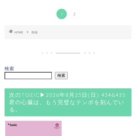
1
2
HOME
映画
検索
検索
次のTOEIC▶2026年8月23日(日) 434&435
君の心臓は、もう完璧なテンポを刻んでい
る。