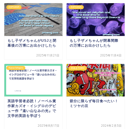
EXPO2025
EXPO2025
もし子ザメちゃんがUSJと閉
もし子ザメちゃんが閉幕間際
幕後の万博にお出かけしたら
の万博にお出かけしたら
2025年11月21日
2025年11月4日
Kazuo Ishiguro
息抜きTOEIC
英語学習者必読！ノーベル賞
節分に限らず毎日食べたい！
作家カズオ・イシグロのデビ
ミツヤの豆
ュー作『遠い山なみの光』で
文学的英語を学ぼう
2025年8月17日
2024年2月3日