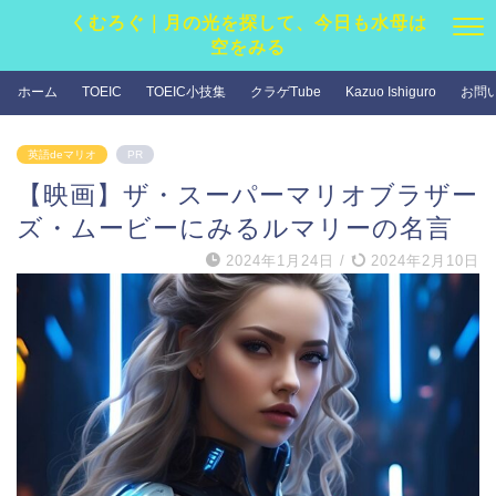
くむろぐ｜月の光を探して、今日も水母は
空をみる
ホーム
TOEIC
TOEIC小技集
クラゲTube
Kazuo Ishiguro
お問
英語deマリオ
PR
【映画】ザ・スーパーマリオブラザー
ズ・ムービーにみるルマリーの名言
2024年1月24日
/
2024年2月10日