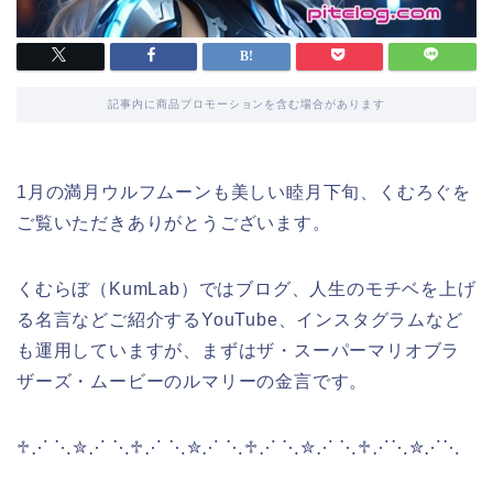
記事内に商品プロモーションを含む場合があります
1月の満月ウルフムーンも美しい睦月下旬、くむろぐを
ご覧いただきありがとうございます。
くむらぼ（KumLab）ではブログ、人生のモチベを上げ
る名言などご紹介するYouTube、インスタグラムなど
も運用していますが、まずはザ・スーパーマリオブラ
ザーズ・ムービーのルマリーの金言です。
♱⋰ ⋱✮⋰ ⋱♱⋰ ⋱✮⋰ ⋱♱⋰ ⋱✮⋰ ⋱♱⋰⋱✮⋰⋱