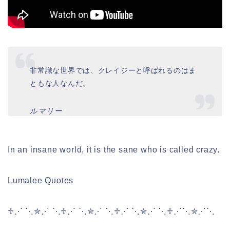
非常識な世界では、クレイジーと呼ばれるのはま
ともな人なんだ。
ルマリー
In an insane world, it is the sane who is called crazy.
Lumalee Quotes
♱⋰ ⋱✮⋰ ⋱♱⋰ ⋱✮⋰ ⋱♱⋰ ⋱✮⋰ ⋱♱⋰⋱✮⋰⋱