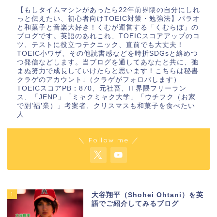
【もしタイムマシンがあったら22年前界隈の自分にしれ
っと伝えたい、初心者向けTOEIC対策・勉強法】パラオ
と和菓子と音楽大好き！くむが運営する「くむらぼ」の
ブログです。英語のあれこれ、TOEICスコアアップのコ
ツ、テストに役立つテクニック、直前でも大丈夫！
TOEIC小ワザ、その他読書感などを時折SDGsと絡めつ
つ発信などします。当ブログを通してあなたと共に、弛
まぬ努力で成長していけたらと思います！こちらは秘書
クラゲのアカウント↓（クラゲがフォロバします）
TOEICスコアPB：870、元社畜、IT界隈フリーラン
ス、「JENP」「ミャクミャク大学」「ウチフク（お家
で副’福’業）」考案者、クリスマスも和菓子を食べたい
人
＼ Follow me ／
1
大谷翔平（Shohei Ohtani）を英
語でご紹介してみるブログ