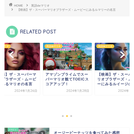
HOME
英語deマリオ
【映画】ザ・スーパーマリオブラザーズ・ムービーにみるルマリーの名言
RELATED POST
deマリオ
英語deマリオ
英語deマリオ
映画】ザ・スーパーマ
アマゾンプライムでスー
【映画】ザ・スーパ
オブラザーズ・ムービ
パーマリオ観てTOEICス
リオブラザーズ・ム
にみるマリオの名言
コアアップ！
ーにみるルイージの
2024年1月26日
2024年1月28日
2024年1
オージーピーナッツを食べてみた感想