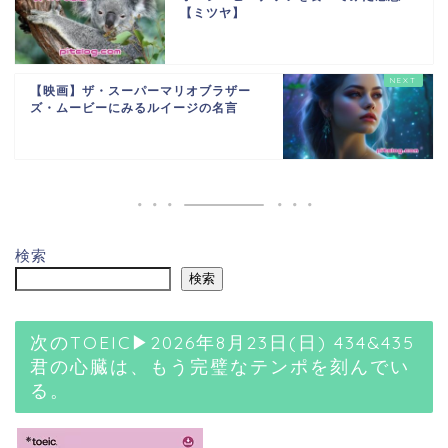
【ミツヤ】
【映画】ザ・スーパーマリオブラザー
ズ・ムービーにみるルイージの名言
検索
検索
次のTOEIC▶2026年8月23日(日) 434&435
君の心臓は、もう完璧なテンポを刻んでい
る。