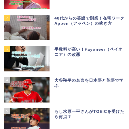
2
40代からの英語で副業！在宅ワーク
Appen（アッペン）の稼ぎ方
3
手数料が高い！Payoneer（ペイオ
ニア）の改悪
4
大谷翔平の名言を日本語と英語で学
ぶ
5
もし水原一平さんがTOEICを受けた
ら何点？