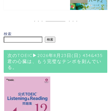
検索
検索
次のTOEIC▶2026年8月23日(日) 434&435
君の心臓は、もう完璧なテンポを刻んでい
る。