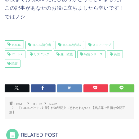
この記事があなたのお役に立ちましたら幸いです！
ではノシ
TOEIC
TOEIC初心者
TOEIC勉強法
スコアアップ
パート2
リスニング
森田鉄也
特急シリーズ
英語
読書
HOME
TOEIC
Part2
【TOEICパート2対策】付加疑問文に惑わされない！【英語耳で目指せ全問正
解】
RELATED POST