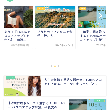
ning
TOEIC
Part2
読しよう！【TOEICで
そうだカリフォルニア大
【確実に聴き取って
的にスコアアップした
学、行こう。
する！TOEICパート
なたへ】～積読...
コアアップ対策】平..
2022年10月31日
2023年7月14日
2022年12
人生大逆転！英語を活かせてTOEICスコ
アも上がる、自由な在宅ワーク【A...
【確実に聴き取って正解する！TOEICパ
ート2スコアアップ対策】平叙文の...