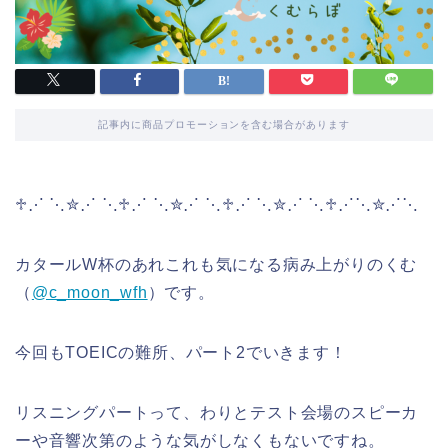
記事内に商品プロモーションを含む場合があります
♱⋰ ⋱✮⋰ ⋱♱⋰ ⋱✮⋰ ⋱♱⋰ ⋱✮⋰ ⋱♱⋰⋱✮⋰⋱
カタールW杯のあれこれも気になる病み上がりのくむ
（
@c_moon_wfh
）です。
今回もTOEICの難所、パート2でいきます！
リスニングパートって、わりとテスト会場のスピーカ
ーや音響次第のような気がしなくもないですね。