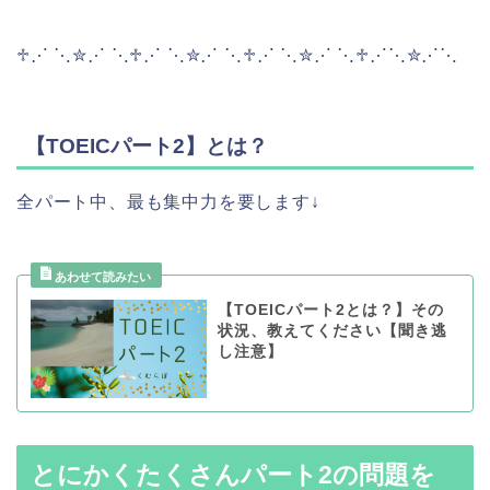
♱⋰ ⋱✮⋰ ⋱♱⋰ ⋱✮⋰ ⋱♱⋰ ⋱✮⋰ ⋱♱⋰⋱✮⋰⋱
【TOEICパート2】とは？
全パート中、最も集中力を要します↓
【TOEICパート2とは？】その
状況、教えてください【聞き逃
し注意】
とにかくたくさんパート2の問題を