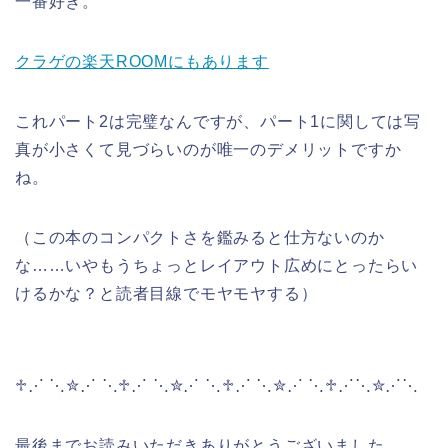
一番好き。
クラゲの楽天ROOMにもあります
これパート2は完璧なんですが、パート1に関しては写
真が小さくて見づらいのが唯一のデメリットですか
ね。
（この本のコンパクトさを鑑みると仕方ないのか
な……いやもうちょっとレイアウト広めにとったらい
けるかな？と読者目線でモヤモヤする）
♱⋰ ⋱✮⋰ ⋱♱⋰ ⋱✮⋰ ⋱♱⋰ ⋱✮⋰ ⋱♱⋰⋱✮⋰⋱
最後までお読みいただきありがとうございました。