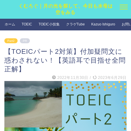
くむろぐ｜月の光を探して、今日も水母は
空をみる
ホーム
TOEIC
TOEIC小技集
クラゲTube
Kazuo Ishiguro
お問
Part2
PR
【TOEICパート2対策】付加疑問文に
惑わされない！【英語耳で目指せ全問
正解】
2022年11月30日
/
2023年6月29日