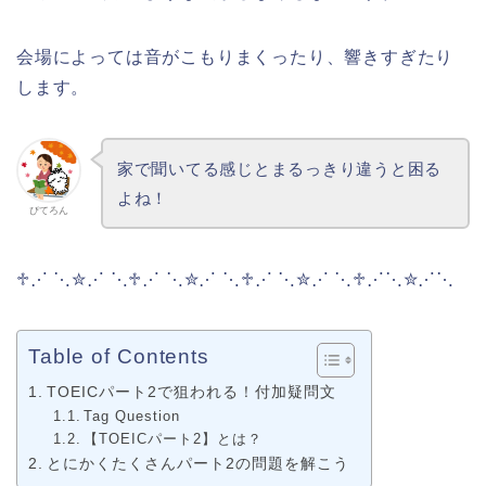
会場によっては音がこもりまくったり、響きすぎたり
します。
家で聞いてる感じとまるっきり違うと困る
よね！
ぴてろん
♱⋰ ⋱✮⋰ ⋱♱⋰ ⋱✮⋰ ⋱♱⋰ ⋱✮⋰ ⋱♱⋰⋱✮⋰⋱
Table of Contents
TOEICパート2で狙われる！付加疑問文
Tag Question
【TOEICパート2】とは？
とにかくたくさんパート2の問題を解こう