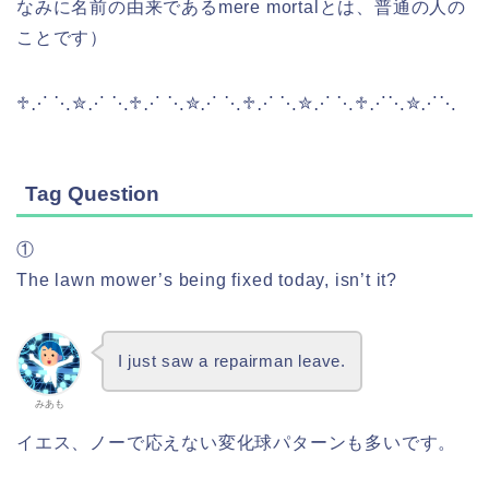
なみに名前の由来であるmere mortalとは、普通の人の
ことです）
♱⋰ ⋱✮⋰ ⋱♱⋰ ⋱✮⋰ ⋱♱⋰ ⋱✮⋰ ⋱♱⋰⋱✮⋰⋱
Tag Question
①
The lawn mower’s being fixed today, isn’t it?
I just saw a repairman leave.
みあも
イエス、ノーで応えない変化球パターンも多いです。