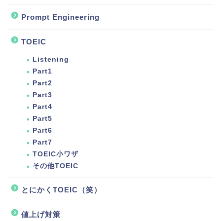
Prompt Engineering
TOEIC
Listening
Part1
Part2
Part3
Part4
Part5
Part6
Part7
TOEIC小ワザ
その他TOEIC
とにかくTOEIC（笑）
値上げ対策