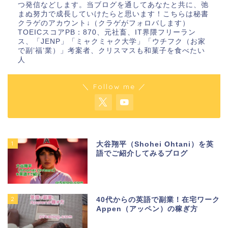
つ発信などします。当ブログを通してあなたと共に、弛
まぬ努力で成長していけたらと思います！こちらは秘書
クラゲのアカウント↓（クラゲがフォロバします）
TOEICスコアPB：870、元社畜、IT界隈フリーラン
ス、「JENP」「ミャクミャク大学」「ウチフク（お家
で副’福’業）」考案者、クリスマスも和菓子を食べたい
人
＼ Follow me ／
1
大谷翔平（Shohei Ohtani）を英
語でご紹介してみるブログ
2
40代からの英語で副業！在宅ワーク
Appen（アッペン）の稼ぎ方