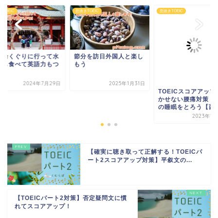
TOEIC
息抜きTOEIC
息抜きTOEIC
の輪くぐりに行って水
節分を訪日外国人と楽し
月も食べて英語力もつ
もう
よう
2024年7月29日
2025年1月31日
TOEICスコアアップ
かせない腰痛対策！
の睡眠をとろう【西..
2023年1
【確実に聴き取って正解する！TOEICパ
ート2スコアアップ対策】平叙文の...
【TOEICパート2対策】否定疑問文に慣
れてスコアアップ！