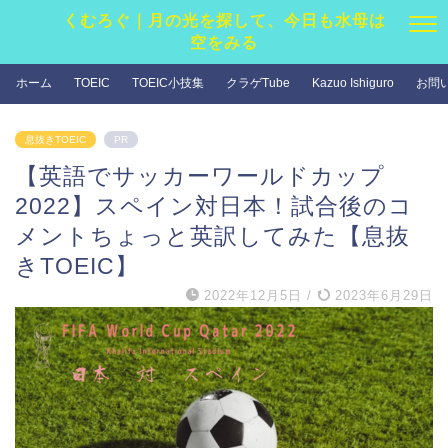
くむろぐ｜月の光を探して、今日も水母は
空をみる
ホーム
TOEIC
TOEIC小技集
クラゲTube
Kazuo Ishiguro
お問
息抜きTOEIC
PR
【英語でサッカーワールドカップ
2022】スペイン対日本！試合後のコ
メントちょっと英訳してみた【息抜
きTOEIC】
2022年12月5日
/
2023年6月29日