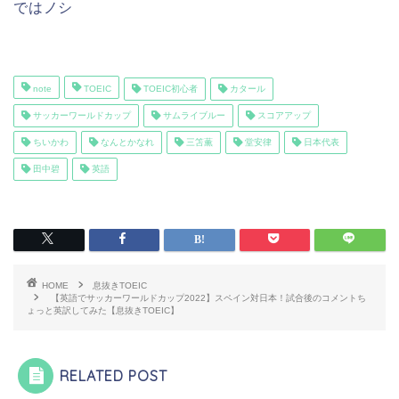
ではノシ
note
TOEIC
TOEIC初心者
カタール
サッカーワールドカップ
サムライブルー
スコアアップ
ちいかわ
なんとかなれ
三笘薫
堂安律
日本代表
田中碧
英語
HOME
息抜きTOEIC
【英語でサッカーワールドカップ2022】スペイン対日本！試合後のコメントち
ょっと英訳してみた【息抜きTOEIC】
RELATED POST