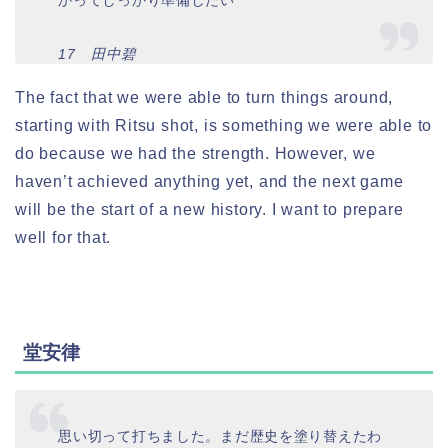
かってしっかり準備したい
17 田中碧
The fact that we were able to turn things around,
starting with Ritsu shot, is something we were able to
do because we had the strength. However, we
haven’t achieved anything yet, and the next game
will be the start of a new history. I want to prepare
well for that.
堂安律
思い切って打ちました。まだ歴史を塗り替えたわ