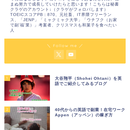
まぬ努力で成長していけたらと思います！こちらは秘書
クラゲのアカウント↓（クラゲがフォロバします）
TOEICスコアPB：870、元社畜、IT界隈フリーラン
ス、「JENP」「ミャクミャク大学」「ウチフク（お家
で副’福’業）」考案者、クリスマスも和菓子を食べたい
人
＼ Follow me ／
1
大谷翔平（Shohei Ohtani）を英
語でご紹介してみるブログ
2
40代からの英語で副業！在宅ワーク
Appen（アッペン）の稼ぎ方