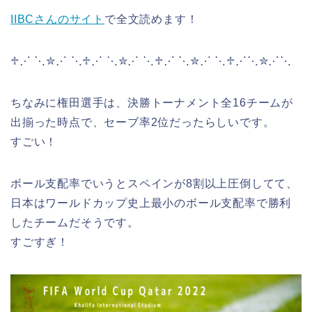
IIBCさんのサイト
で全文読めます！
♱⋰ ⋱✮⋰ ⋱♱⋰ ⋱✮⋰ ⋱♱⋰ ⋱✮⋰ ⋱♱⋰⋱✮⋰⋱
ちなみに権田選手は、決勝トーナメント全16チームが
出揃った時点で、セーブ率2位だったらしいです。
すごい！
ボール支配率でいうとスペインが8割以上圧倒してて、
日本はワールドカップ史上最小のボール支配率で勝利
したチームだそうです。
すごすぎ！