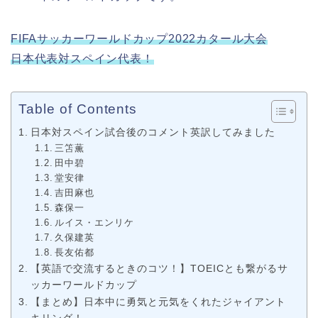
FIFAサッカーワールドカップ2022カタール大会
日本代表対スペイン代表！
Table of Contents
日本対スペイン試合後のコメント英訳してみました
三笘薫
田中碧
堂安律
吉田麻也
森保一
ルイス・エンリケ
久保建英
長友佑都
【英語で交流するときのコツ！】TOEICとも繋がるサ
ッカーワールドカップ
【まとめ】日本中に勇気と元気をくれたジャイアント