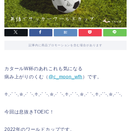
記事内に商品プロモーションを含む場合があります
カタールW杯のあれこれも気になる
病み上がりのくむ（
@c_moon_wfh
）です。
♱⋰ ⋱✮⋰ ⋱♱⋰ ⋱✮⋰ ⋱♱⋰ ⋱✮⋰ ⋱♱⋰⋱✮⋰⋱
今回は息抜きTOEIC！
2022年のワールドカップです。