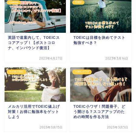
Listening
TOEIC
英語で道案内して、TOEICス
TOEICは目標を決めてテスト
コアアップ！【ポストコロ
勉強すべき？
ナ、インバウンド復活】
2023年4月27日
2023年3月16日
その他TOEIC
TOEIC小ワザ
メルカリ活用でTOEIC値上げ
TOEIC小ワザ！問題冊子、ど
対策！お得に勉強本をゲット
う開ける？スコアアップのた
しよう
めの時間を作る方法
2023年3月15日
2023年3月5日