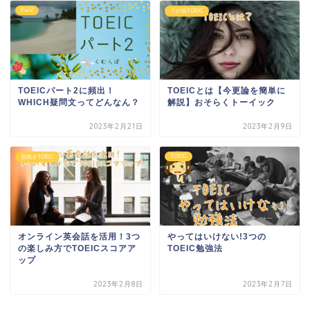
Part2
その他TOEIC
TOEICパート2に頻出！
TOEICとは【今更論を簡単に
WHICH疑問文ってどんなん？
解説】おそらくトーイック
2023年2月21日
2023年2月9日
TOEIC
息抜きTOEIC
オンライン英会話を活用！3つ
やってはいけない!3つの
の楽しみ方でTOEICスコアア
TOEIC勉強法
ップ
2023年2月8日
2023年2月7日