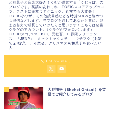
と和菓子と音楽大好き！くむが運営する「くむらぼ」の
ブログです。英語のあれこれ、TOEICスコアアップのコ
ツ、テストに役立つテクニック、直前でも大丈夫！
TOEIC小ワザ、その他読書感などを時折SDGsと絡めつ
つ発信などします。当ブログを通してあなたと共に、弛
まぬ努力で成長していけたらと思います！こちらは秘書
クラゲのアカウント↓（クラゲがフォロバします）
TOEICスコアPB：870、元社畜、IT界隈フリーラン
ス、「JENP」「ミャクミャク大学」「ウチフク（お家
で副’福’業）」考案者、クリスマスも和菓子を食べたい
人
＼ Follow me ／
1
大谷翔平（Shohei Ohtani）を英
語でご紹介してみるブログ