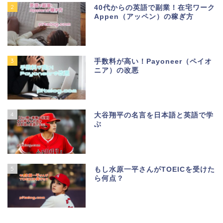
2
40代からの英語で副業！在宅ワーク
Appen（アッペン）の稼ぎ方
3
手数料が高い！Payoneer（ペイオ
ニア）の改悪
4
大谷翔平の名言を日本語と英語で学
ぶ
5
もし水原一平さんがTOEICを受けた
ら何点？