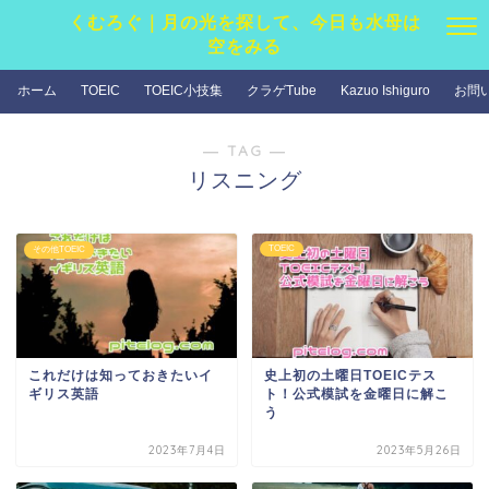
くむろぐ｜月の光を探して、今日も水母は
空をみる
ホーム
TOEIC
TOEIC小技集
クラゲTube
Kazuo Ishiguro
お問
― TAG ―
リスニング
TOEIC
その他TOEIC
これだけは知っておきたいイ
史上初の土曜日TOEICテス
ギリス英語
ト！公式模試を金曜日に解こ
う
2023年7月4日
2023年5月26日