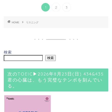
1
2
3
HOME
リスニング
検索
検索
次のTOEIC▶2026年8月23日(日) 434&435
君の心臓は、もう完璧なテンポを刻んでい
る。