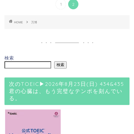
1
2
HOME
万博
検索
検索
次のTOEIC▶2026年8月23日(日) 434&435
君の心臓は、もう完璧なテンポを刻んでい
る。