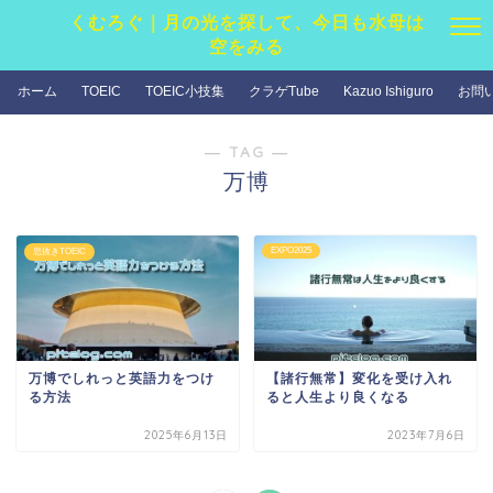
くむろぐ｜月の光を探して、今日も水母は
空をみる
ホーム
TOEIC
TOEIC小技集
クラゲTube
Kazuo Ishiguro
お問
― TAG ―
万博
EXPO2025
息抜きTOEIC
万博でしれっと英語力をつけ
【諸行無常】変化を受け入れ
る方法
ると人生より良くなる
2025年6月13日
2023年7月6日