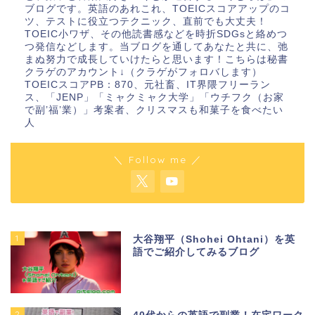
ブログです。英語のあれこれ、TOEICスコアアップのコ
ツ、テストに役立つテクニック、直前でも大丈夫！
TOEIC小ワザ、その他読書感などを時折SDGsと絡めつ
つ発信などします。当ブログを通してあなたと共に、弛
まぬ努力で成長していけたらと思います！こちらは秘書
クラゲのアカウント↓（クラゲがフォロバします）
TOEICスコアPB：870、元社畜、IT界隈フリーラン
ス、「JENP」「ミャクミャク大学」「ウチフク（お家
で副’福’業）」考案者、クリスマスも和菓子を食べたい
人
＼ Follow me ／
1
大谷翔平（Shohei Ohtani）を英
語でご紹介してみるブログ
2