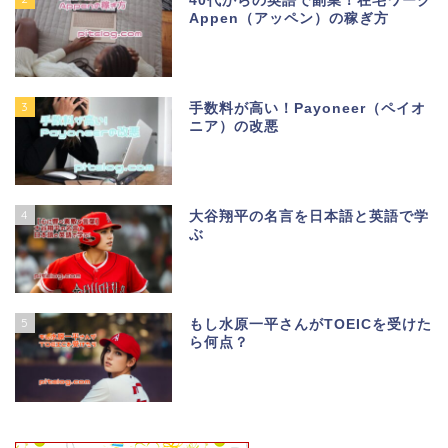
40代からの英語で副業！在宅ワーク
Appen（アッペン）の稼ぎ方
3
手数料が高い！Payoneer（ペイオ
ニア）の改悪
4
大谷翔平の名言を日本語と英語で学
ぶ
5
もし水原一平さんがTOEICを受けた
ら何点？