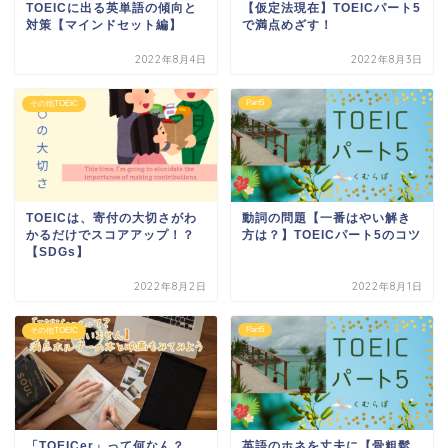
TOEICに出る英単語の傾向と
【仮定法現在】TOEICパート5
対策【マインドセット編】
で満点めざす！
2022年8月4日
2022年8月3日
Part5
その他TOEIC
TOEICは、寄付の大切さがわ
動詞の問題【一番はやい解き
かるだけでスコアアップ！？
方は？】TOEICパート5のコツ
【SDGs】
2022年8月2日
2022年8月1日
Part5
その他TOEIC
「TOEICer」って何なん？
英語のホネを丈夫に【骨粗鬆