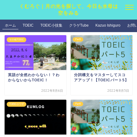
くむろぐ｜月の光を探して、今日も水母は
空をみる
ホーム
TOEIC
TOEIC小技集
クラゲTube
Kazuo Ishiguro
お問
Part5
その他TOEIC
英語が全然わからない！？わ
分詞構文をマスターしてスコ
からないからTOEIC！
アアップ！【TOEICパート5】
2022年8月6日
2022年8月5日
Part5
TOEIC小ワザ