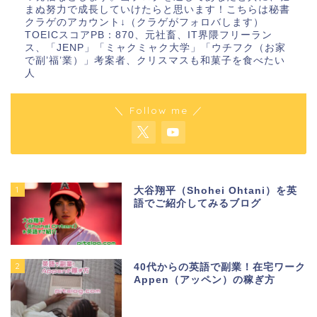
まぬ努力で成長していけたらと思います！こちらは秘書
クラゲのアカウント↓（クラゲがフォロバします）
TOEICスコアPB：870、元社畜、IT界隈フリーラン
ス、「JENP」「ミャクミャク大学」「ウチフク（お家
で副’福’業）」考案者、クリスマスも和菓子を食べたい
人
＼ Follow me ／
1
大谷翔平（Shohei Ohtani）を英
語でご紹介してみるブログ
2
40代からの英語で副業！在宅ワーク
Appen（アッペン）の稼ぎ方