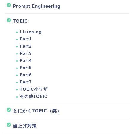
Prompt Engineering
TOEIC
Listening
Part1
Part2
Part3
Part4
Part5
Part6
Part7
TOEIC小ワザ
その他TOEIC
とにかくTOEIC（笑）
値上げ対策