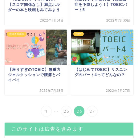
【スコア関係なし】満点ホル
症を予防しよう！】TOEICパ
ダーの本と映画もみてみよう
ート5
2022年7月31日
2022年7月30日
Part4
息抜きTOEIC
【座りすぎのTOEIC】無重力
【はじめてTOEIC】リスニン
ジェルクッションで腰痛とバ
グのパート4ってどんなの？
イバイ
2022年7月28日
2022年7月27日
...
1
25
26
27
このサイトは広告を含みます