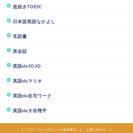
息抜きTOEIC
日本語英語なかよし
耳読書
英会話
英語deJOJO
ホーム
英語deマリオ
英語de在宅ワーク
TOEIC
英語de大谷翔平
TOEIC小技集
クラゲTube
プライバシーポリシー＆免責事項
お問い合わせ